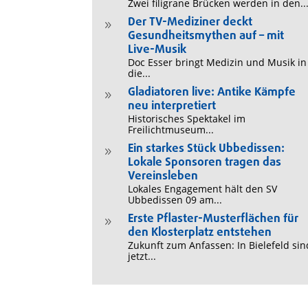
Zwei filigrane Brücken werden in den..
Der TV-Mediziner deckt
9
Gesundheitsmythen auf – mit
Live-Musik
Doc Esser bringt Medizin und Musik in
die...
Gladiatoren live: Antike Kämpfe
9
neu interpretiert
Historisches Spektakel im
Freilichtmuseum...
Ein starkes Stück Ubbedissen:
9
Lokale Sponsoren tragen das
Vereinsleben
Lokales Engagement hält den SV
Ubbedissen 09 am...
Erste Pflaster-Musterflächen für
9
den Klosterplatz entstehen
Zukunft zum Anfassen: In Bielefeld sin
jetzt...