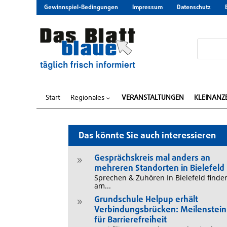
Gewinnspiel-Bedingungen
Impressum
Datenschutz
Start
Regionales
VERANSTALTUNGEN
KLEINANZ
3
Das könnte Sie auch interessieren
Gesprächskreis mal anders an
9
mehreren Standorten in Bielefeld
Sprechen & Zuhören In Bielefeld finde
am...
Grundschule Helpup erhält
9
Verbindungsbrücken: Meilenstein
für Barrierefreiheit