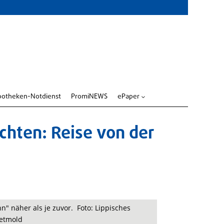
potheken-Notdienst
PromiNEWS
ePaper
3
chten: Reise von der
n" näher als je zuvor. Foto: Lippisches
etmold