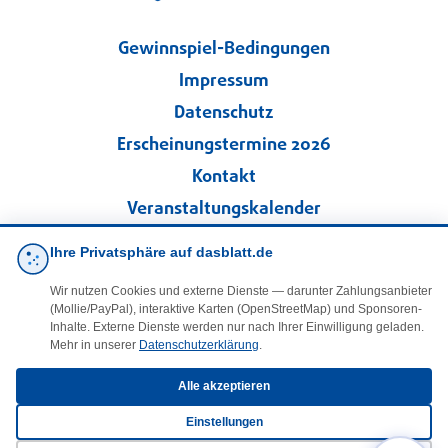
Gewinnspiel-Bedingungen
Impressum
Datenschutz
Erscheinungstermine 2026
Kontakt
Veranstaltungskalender
Kleinanzeigen
Ihre Privatsphäre auf dasblatt.de
Wir nutzen Cookies und externe Dienste — darunter Zahlungsanbieter
·
Cookie-Einstellungen
(Mollie/PayPal), interaktive Karten (OpenStreetMap) und Sponsoren-
Inhalte. Externe Dienste werden nur nach Ihrer Einwilligung geladen.
Mehr in unserer
Datenschutzerklärung
.
Folgen Sie uns!
Alle akzeptieren
facebook
Einstellungen
E-Mail