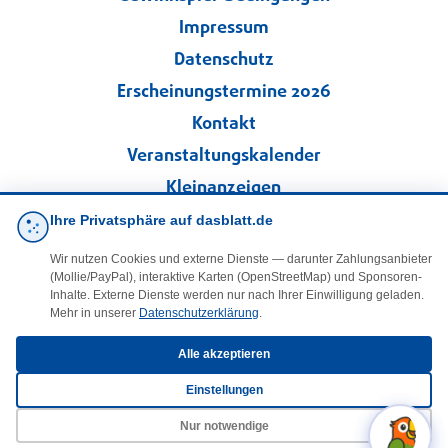
Impressum
Datenschutz
Erscheinungstermine 2026
Kontakt
Veranstaltungskalender
Kleinanzeigen
Ihre Privatsphäre auf dasblatt.de
·
Cookie-Einstellungen
Wir nutzen Cookies und externe Dienste — darunter Zahlungsanbieter
(Mollie/PayPal), interaktive Karten (OpenStreetMap) und Sponsoren-
Folgen Sie uns!
Inhalte. Externe Dienste werden nur nach Ihrer Einwilligung geladen.
Mehr in unserer
Datenschutzerklärung
.
facebook
Alle akzeptieren
Einstellungen
E-Mail
Nur notwendige