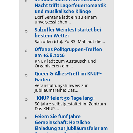
9
Nacht trifft Lagerfeuerromantik
und musikalische Klänge
Dorf Sentana lädt ein zu einem
unvergesslichen...
Salzufler Weinfest startet bei
9
bestem Wetter
Salzuflen (rto). Zu 33. Mal lädt die...
Offenes Politgruppen-Treffen
9
am 16.8.2026
KNUP lädt zum Austausch und
Organisieren ein:...
Queer & Allies-Treff im KNUP-
9
Garten
Veranstaltungshinweis zur
Jubiläumsreihe: Das...
-KNUP feiert 50 Tage lang-
9
50 Jahre selbstgestaltet im Zentrum
Das KNUP,...
Feiern Sie fünf Jahre
9
Gemeinschaft: Herzliche
Einladung zur Jubiläumsfeier am