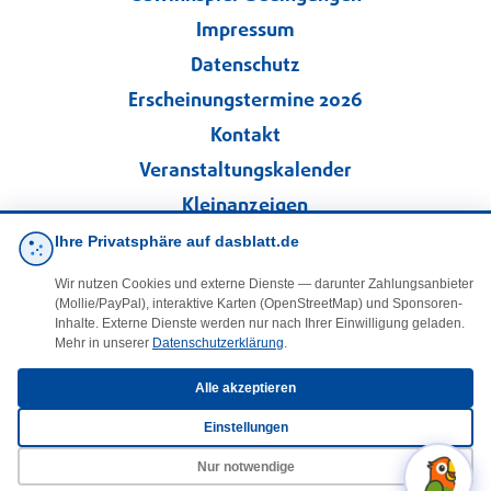
Impressum
Datenschutz
Erscheinungstermine 2026
Kontakt
Veranstaltungskalender
Kleinanzeigen
Ihre Privatsphäre auf dasblatt.de
·
Cookie-Einstellungen
Wir nutzen Cookies und externe Dienste — darunter Zahlungsanbieter
(Mollie/PayPal), interaktive Karten (OpenStreetMap) und Sponsoren-
Folgen Sie uns!
Inhalte. Externe Dienste werden nur nach Ihrer Einwilligung geladen.
Mehr in unserer
Datenschutzerklärung
.
facebook
Alle akzeptieren
Einstellungen
E-Mail
Nur notwendige