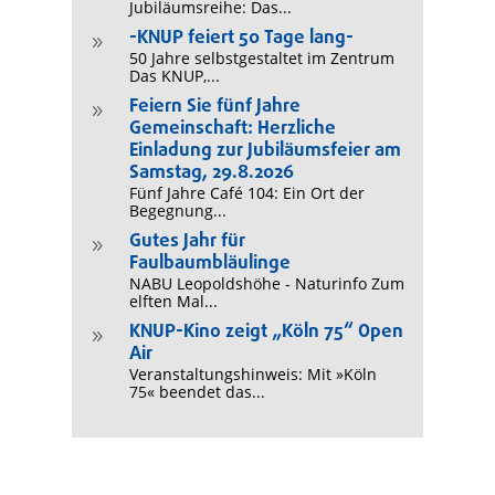
Jubiläumsreihe: Das...
-KNUP feiert 50 Tage lang-
9
50 Jahre selbstgestaltet im Zentrum
Das KNUP,...
Feiern Sie fünf Jahre
9
Gemeinschaft: Herzliche
Einladung zur Jubiläumsfeier am
Samstag, 29.8.2026
Fünf Jahre Café 104: Ein Ort der
Begegnung...
Gutes Jahr für
9
Faulbaumbläulinge
NABU Leopoldshöhe - Naturinfo Zum
elften Mal...
KNUP-Kino zeigt „Köln 75“ Open
9
Air
Veranstaltungshinweis: Mit »Köln
75« beendet das...