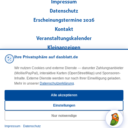
Impressum
Datenschutz
Erscheinungstermine 2026
Kontakt
Veranstaltungskalender
Kleinanzeigen
Ihre Privatsphäre auf dasblatt.de
·
Cookie-Einstellungen
Wir nutzen Cookies und externe Dienste — darunter Zahlungsanbieter
(Mollie/PayPal), interaktive Karten (OpenStreetMap) und Sponsoren-
Folgen Sie uns!
Inhalte. Externe Dienste werden nur nach Ihrer Einwilligung geladen.
Mehr in unserer
Datenschutzerklärung
.
facebook
Alle akzeptieren
Einstellungen
E-Mail
Nur notwendige
Impressum
·
Datenschutz