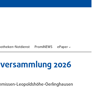
potheken-Notdienst
PromiNEWS
ePaper
3
ptversammlung 2026
semissen-Leopoldshöhe-Oerlinghausen