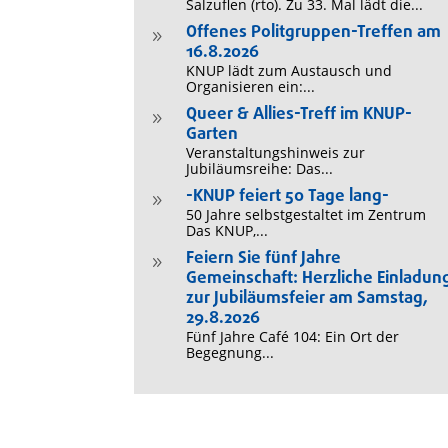
Salzuflen (rto). Zu 33. Mal lädt die...
Offenes Politgruppen-Treffen am
9
16.8.2026
KNUP lädt zum Austausch und
Organisieren ein:...
Queer & Allies-Treff im KNUP-
9
Garten
Veranstaltungshinweis zur
Jubiläumsreihe: Das...
-KNUP feiert 50 Tage lang-
9
50 Jahre selbstgestaltet im Zentrum
Das KNUP,...
Feiern Sie fünf Jahre
9
Gemeinschaft: Herzliche Einladun
zur Jubiläumsfeier am Samstag,
29.8.2026
Fünf Jahre Café 104: Ein Ort der
Begegnung...