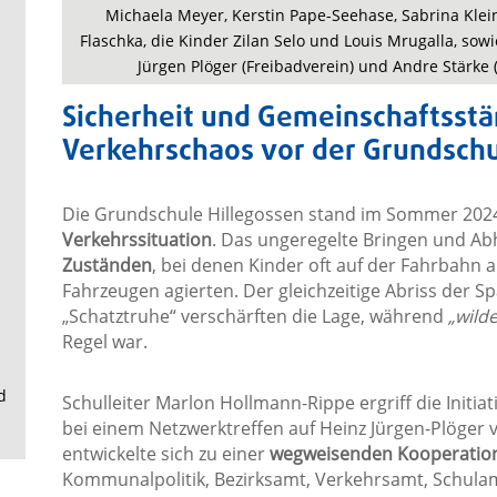
.
Michaela Meyer, Kerstin Pape-Seehase, Sabrina Klein
Flaschka, die Kinder Zilan Selo und Louis Mrugalla, sow
Jürgen Plöger (Freibadverein) und Andre Stärke (
Sicherheit und Gemeinschaftsstär
Verkehrschaos vor der Grundsch
Die Grundschule Hillegossen stand im Sommer 2024
Verkehrssituation
. Das ungeregelte Bringen und Ab
Zuständen
, bei denen Kinder oft auf der Fahrbahn
Fahrzeugen agierten. Der gleichzeitige Abriss der S
„Schatztruhe“ verschärften die Lage, während
„wilde
Regel war.
d
Schulleiter Marlon Hollmann-Rippe ergriff die Initia
bei einem Netzwerktreffen auf Heinz Jürgen-Plöger
entwickelte sich zu einer
wegweisenden Kooperatio
Kommunalpolitik, Bezirksamt, Verkehrsamt, Schulamt