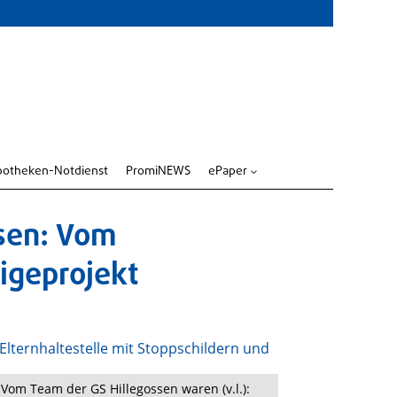
potheken-Notdienst
PromiNEWS
ePaper
3
ssen: Vom
igeprojekt
 Vom Team der GS Hillegossen waren (v.l.):