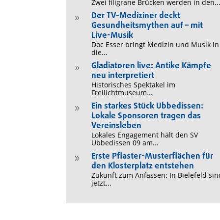
Zwei filigrane Brücken werden in den..
Der TV-Mediziner deckt
9
Gesundheitsmythen auf – mit
Live-Musik
Doc Esser bringt Medizin und Musik in
die...
Gladiatoren live: Antike Kämpfe
9
neu interpretiert
Historisches Spektakel im
Freilichtmuseum...
Ein starkes Stück Ubbedissen:
9
Lokale Sponsoren tragen das
Vereinsleben
Lokales Engagement hält den SV
Ubbedissen 09 am...
Erste Pflaster-Musterflächen für
9
den Klosterplatz entstehen
Zukunft zum Anfassen: In Bielefeld sin
jetzt...