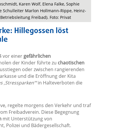
schmidt, Karen Wolf, Elena Falke, Sophie
ie Schulleiter Marlon Hollmann-Rippe, Heinz-
Betriebsleitung Freibad). Foto: Privat
ke: Hillegossen löst
ule
 vor einer
gefährlichen
holen der Kinder führte zu
chaotischen
 ausstiegen oder zwischen rangierenden
parkasse und die Eröffnung der Kita
s ‚Stressparken’“
in Halteverboten die
tive, regelte morgens den Verkehr und traf
 vom Freibadverein. Diese Begegnung
n
mit Unterstützung von
, Polizei und Bädergesellschaft.