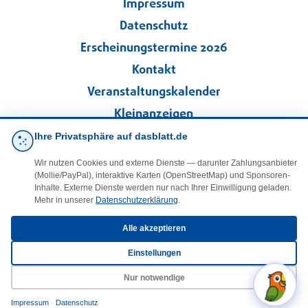
Impressum
Datenschutz
Erscheinungstermine 2026
Kontakt
Veranstaltungskalender
Kleinanzeigen
Ihre Privatsphäre auf dasblatt.de
·
Cookie-Einstellungen
Wir nutzen Cookies und externe Dienste — darunter Zahlungsanbieter
(Mollie/PayPal), interaktive Karten (OpenStreetMap) und Sponsoren-
Folgen Sie uns!
Inhalte. Externe Dienste werden nur nach Ihrer Einwilligung geladen.
Mehr in unserer
Datenschutzerklärung
.
facebook
Alle akzeptieren
Einstellungen
E-Mail
Nur notwendige
Impressum
·
Datenschutz