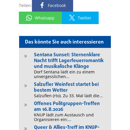
Teilen:
Facebook
Whatsapp
Twitter
Das könnte Sie auch interessieren
Sentana Sunset: Sternenklare
9
Nacht trifft Lagerfeuerromantik
und musikalische Klänge
Dorf Sentana lädt ein zu einem
unvergesslichen...
Salzufler Weinfest startet bei
9
bestem Wetter
Salzuflen (rto). Zu 33. Mal lädt die...
Offenes Politgruppen-Treffen
9
am 16.8.2026
KNUP lädt zum Austausch und
Organisieren ein:...
Queer & Allies-Treff im KNUP-
9