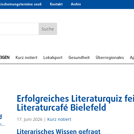
Erscheinungstermine 2026
Kontakt
Archiv
EIGEN
Kurz notiert
Lokalsport
Gesundheit
Überregionales
A
Erfolgreiches Literaturquiz f
Literaturcafé Bielefeld
d
17. Juni 2026
|
Kurz notiert
...
Literarisches Wissen gefragt