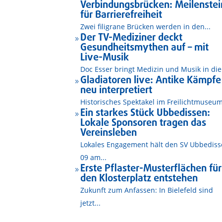
Verbindungsbrücken: Meilenstei
für Barrierefreiheit
Zwei filigrane Brücken werden in den...
Der TV-Mediziner deckt
9
Gesundheitsmythen auf – mit
Live-Musik
Doc Esser bringt Medizin und Musik in die.
Gladiatoren live: Antike Kämpfe
9
neu interpretiert
Historisches Spektakel im Freilichtmuseum
Ein starkes Stück Ubbedissen:
9
Lokale Sponsoren tragen das
Vereinsleben
Lokales Engagement hält den SV Ubbedis
09 am...
Erste Pflaster-Musterflächen für
9
den Klosterplatz entstehen
Zukunft zum Anfassen: In Bielefeld sind
jetzt...