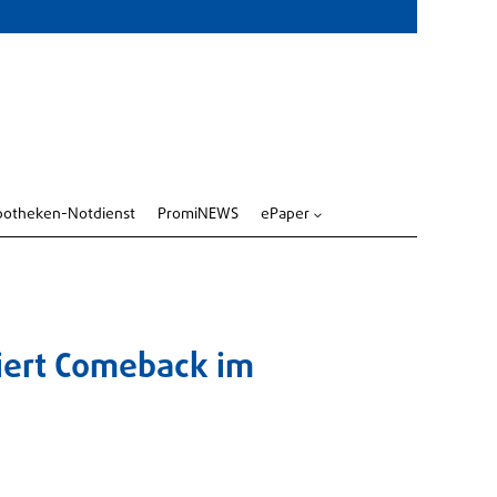
potheken-Notdienst
PromiNEWS
ePaper
3
eiert Comeback im