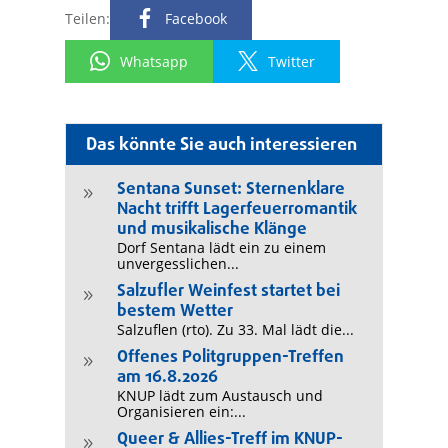
Teilen:
Facebook
Whatsapp
Twitter
Das könnte Sie auch interessieren
Sentana Sunset: Sternenklare
9
Nacht trifft Lagerfeuerromantik
und musikalische Klänge
Dorf Sentana lädt ein zu einem
unvergesslichen...
Salzufler Weinfest startet bei
9
bestem Wetter
Salzuflen (rto). Zu 33. Mal lädt die...
Offenes Politgruppen-Treffen
9
am 16.8.2026
KNUP lädt zum Austausch und
Organisieren ein:...
Queer & Allies-Treff im KNUP-
9