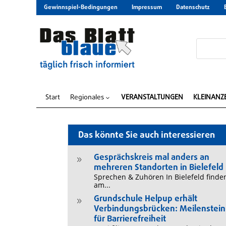
Gewinnspiel-Bedingungen
Impressum
Datenschutz
Start
Regionales
VERANSTALTUNGEN
KLEINANZ
3
Das könnte Sie auch interessieren
Gesprächskreis mal anders an
9
mehreren Standorten in Bielefeld
Sprechen & Zuhören In Bielefeld finde
am...
Grundschule Helpup erhält
9
Verbindungsbrücken: Meilenstein
für Barrierefreiheit