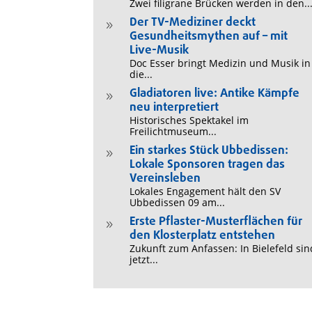
Zwei filigrane Brücken werden in den..
Der TV-Mediziner deckt
9
Gesundheitsmythen auf – mit
Live-Musik
Doc Esser bringt Medizin und Musik in
die...
Gladiatoren live: Antike Kämpfe
9
neu interpretiert
Historisches Spektakel im
Freilichtmuseum...
Ein starkes Stück Ubbedissen:
9
Lokale Sponsoren tragen das
Vereinsleben
Lokales Engagement hält den SV
Ubbedissen 09 am...
Erste Pflaster-Musterflächen für
9
den Klosterplatz entstehen
Zukunft zum Anfassen: In Bielefeld sin
jetzt...