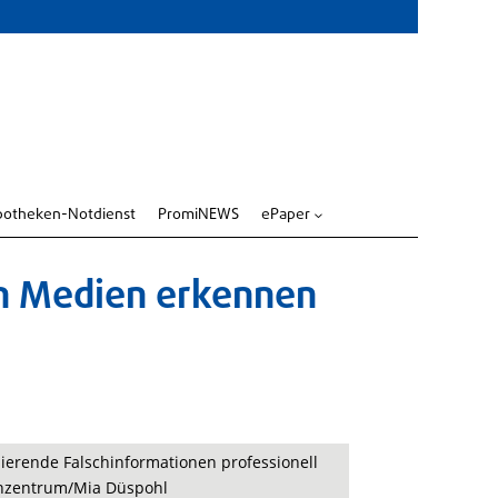
potheken-Notdienst
PromiNEWS
ePaper
3
en Medien erkennen
sierende Falschinformationen professionell
enzentrum/Mia Düspohl