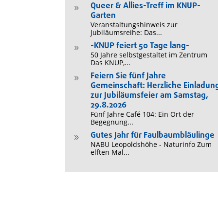
Queer & Allies-Treff im KNUP-
9
Garten
Veranstaltungshinweis zur
Jubiläumsreihe: Das...
-KNUP feiert 50 Tage lang-
9
50 Jahre selbstgestaltet im Zentrum
Das KNUP,...
Feiern Sie fünf Jahre
9
Gemeinschaft: Herzliche Einladun
zur Jubiläumsfeier am Samstag,
29.8.2026
Fünf Jahre Café 104: Ein Ort der
Begegnung...
Gutes Jahr für Faulbaumbläulinge
9
NABU Leopoldshöhe - Naturinfo Zum
elften Mal...