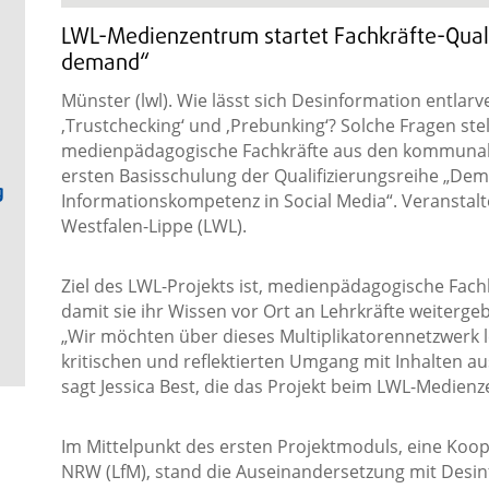
LWL-Medienzentrum startet Fachkräfte-Quali
demand“
Münster (lwl). Wie lässt sich Desinformation entla
‚Trustchecking‘ und ‚Prebunking‘? Solche Fragen stel
medienpädagogische Fachkräfte aus den kommunale
ersten Basisschulung der Qualifizierungsreihe „De
g
Informationskompetenz in Social Media“. Veranstal
Westfalen-Lippe (LWL).
Ziel des LWL-Projekts ist, medienpädagogische Fach
damit sie ihr Wissen vor Ort an Lehrkräfte weitergeb
„Wir möchten über dieses Multiplikatorennetzwerk l
kritischen und reflektierten Umgang mit Inhalten aus
sagt Jessica Best, die das Projekt beim LWL-Medienz
Im Mittelpunkt des ersten Projektmoduls, eine Koop
NRW (LfM), stand die Auseinandersetzung mit Desin