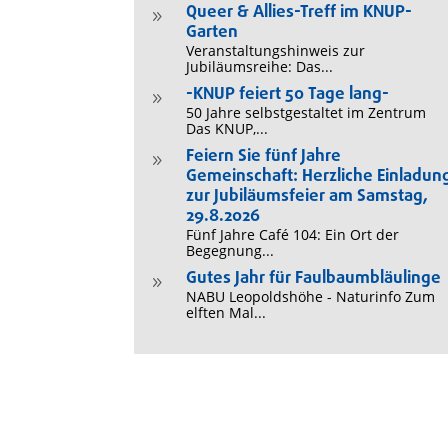
Queer & Allies-Treff im KNUP-
9
Garten
Veranstaltungshinweis zur
Jubiläumsreihe: Das...
-KNUP feiert 50 Tage lang-
9
50 Jahre selbstgestaltet im Zentrum
Das KNUP,...
Feiern Sie fünf Jahre
9
Gemeinschaft: Herzliche Einladun
zur Jubiläumsfeier am Samstag,
29.8.2026
Fünf Jahre Café 104: Ein Ort der
Begegnung...
Gutes Jahr für Faulbaumbläulinge
9
NABU Leopoldshöhe - Naturinfo Zum
elften Mal...