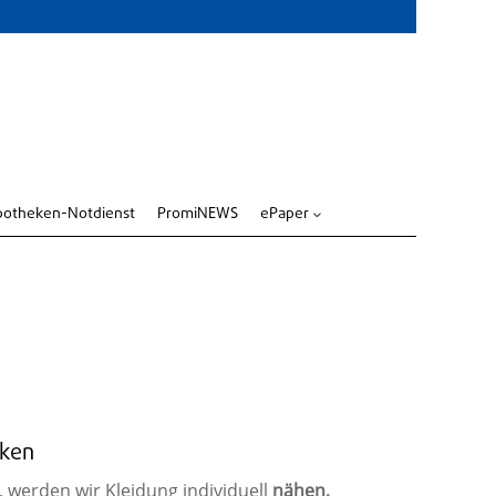
potheken-Notdienst
PromiNEWS
ePaper
3
!
rken
 werden wir Kleidung individuell
nähen,