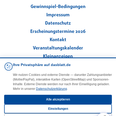
Gewinnspiel-Bedingungen
Impressum
Datenschutz
Erscheinungstermine 2026
Kontakt
Veranstaltungskalender
Kleinanzeigen
Ihre Privatsphäre auf dasblatt.de
·
Cookie-Einstellungen
Wir nutzen Cookies und externe Dienste — darunter Zahlungsanbieter
(Mollie/PayPal), interaktive Karten (OpenStreetMap) und Sponsoren-
Folgen Sie uns!
Inhalte. Externe Dienste werden nur nach Ihrer Einwilligung geladen.
Mehr in unserer
Datenschutzerklärung
.
facebook
Alle akzeptieren
Einstellungen
E-Mail