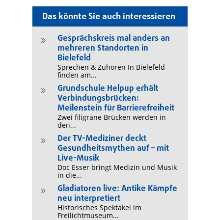
Das könnte Sie auch interessieren
Gesprächskreis mal anders an
9
mehreren Standorten in
Bielefeld
Sprechen & Zuhören In Bielefeld
finden am...
Grundschule Helpup erhält
9
Verbindungsbrücken:
Meilenstein für Barrierefreiheit
Zwei filigrane Brücken werden in
den...
Der TV-Mediziner deckt
9
Gesundheitsmythen auf – mit
Live-Musik
Doc Esser bringt Medizin und Musik
in die...
Gladiatoren live: Antike Kämpfe
9
neu interpretiert
Historisches Spektakel im
Freilichtmuseum...