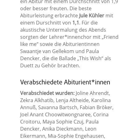
ein Abitur mit einem Durchschnitt von 1,9
oder besser freuten. Die beste
Abiturleistung erbrachte
Jule Kühler
mit
einem Durschnitt von
1,1
. Für die
akustische Untermalung des Abends
sorgten der Lehrer*innenchor mit „Friend
like me“ sowie die Abiturientinnen
Swaantje van Gellekom und Paula
Dencker, die die Ballade „This Wish“ als
Duett zu Gehör brachten.
Verabschiedete Abiturient*innen
Verabschiedet wurden:
Joline Ahrendt,
Zekra Alkhatib, Lenja Altheide, Karolina
Annuß, Savanna Bartsch, Fabian Bröker,
Joel Anant Choowitwongnaree, Corina
Croitoru, Maya Sophie Czuj, Paula
Dencker, Anika Dieckmann, Leon
Eikermann, Mia-Sophie Engehausen,