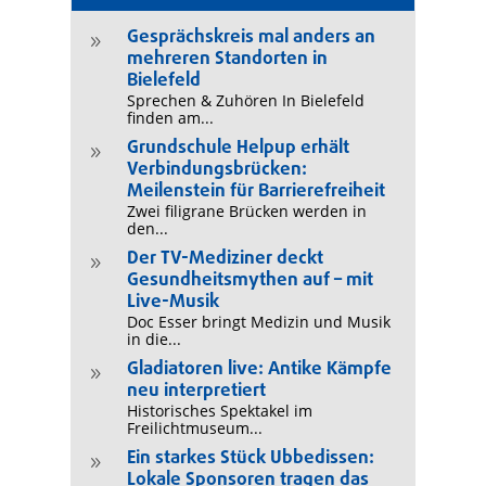
Gesprächskreis mal anders an
9
mehreren Standorten in
Bielefeld
Sprechen & Zuhören In Bielefeld
finden am...
Grundschule Helpup erhält
9
Verbindungsbrücken:
Meilenstein für Barrierefreiheit
Zwei filigrane Brücken werden in
den...
Der TV-Mediziner deckt
9
Gesundheitsmythen auf – mit
Live-Musik
Doc Esser bringt Medizin und Musik
in die...
Gladiatoren live: Antike Kämpfe
9
neu interpretiert
Historisches Spektakel im
Freilichtmuseum...
Ein starkes Stück Ubbedissen:
9
Lokale Sponsoren tragen das