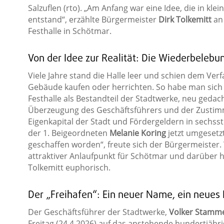
Salzuflen (rto). „Am Anfang war eine Idee, die in kl
entstand“, erzählte Bürgermeister
Dirk Tolkemitt
an 
Festhalle in Schötmar.
Von der Idee zur Realität: Die Wiederbelebu
Viele Jahre stand die Halle leer und schien dem Verfa
Gebäude kaufen oder herrichten. So habe man sich i
Festhalle als Bestandteil der Stadtwerke, neu gedach
Überzeugung des Geschäftsführers und der Zustimm
Eigenkapital der Stadt und Fördergeldern in sechsst
der 1. Beigeordneten
Melanie Koring
jetzt umgesetz
geschaffen worden“, freute sich der Bürgermeister. 
attraktiver Anlaufpunkt für Schötmar und darüber 
Tolkemitt euphorisch.
Der „Freihafen“: Ein neuer Name, ein neues
Der Geschäftsführer der Stadtwerke,
Volker Stamm
Freitag (24.4.2026) auf das anstehende hundertjährig