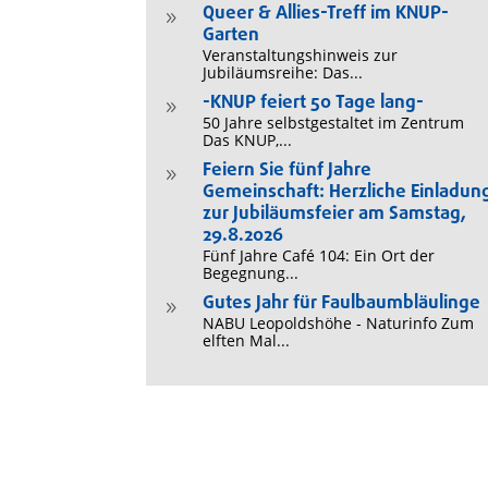
Queer & Allies-Treff im KNUP-
9
Garten
Veranstaltungshinweis zur
Jubiläumsreihe: Das...
-KNUP feiert 50 Tage lang-
9
50 Jahre selbstgestaltet im Zentrum
Das KNUP,...
Feiern Sie fünf Jahre
9
Gemeinschaft: Herzliche Einladun
zur Jubiläumsfeier am Samstag,
29.8.2026
Fünf Jahre Café 104: Ein Ort der
Begegnung...
Gutes Jahr für Faulbaumbläulinge
9
NABU Leopoldshöhe - Naturinfo Zum
elften Mal...