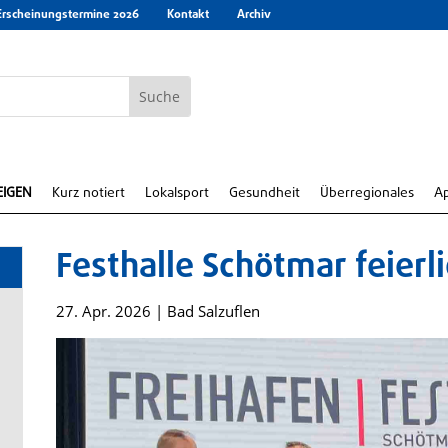
Erscheinungstermine 2026
Kontakt
Archiv
EIGEN
Kurz notiert
Lokalsport
Gesundheit
Überregionales
A
Festhalle Schötmar feierl
27. Apr. 2026
|
Bad Salzuflen