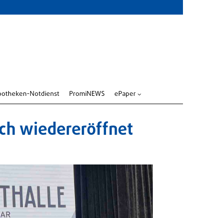
potheken-Notdienst
PromiNEWS
ePaper
3
ich wiedereröffnet