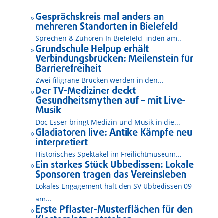
Gesprächskreis mal anders an
9
mehreren Standorten in Bielefeld
Sprechen & Zuhören In Bielefeld finden am...
Grundschule Helpup erhält
9
Verbindungsbrücken: Meilenstein für
Barrierefreiheit
Zwei filigrane Brücken werden in den...
Der TV-Mediziner deckt
9
Gesundheitsmythen auf – mit Live-
Musik
Doc Esser bringt Medizin und Musik in die...
Gladiatoren live: Antike Kämpfe neu
9
interpretiert
Historisches Spektakel im Freilichtmuseum...
Ein starkes Stück Ubbedissen: Lokale
9
Sponsoren tragen das Vereinsleben
Lokales Engagement hält den SV Ubbedissen 09
am...
Erste Pflaster-Musterflächen für den
9