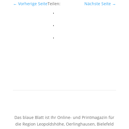
←
Vorherige Seite
Teilen:
Nächste Seite
→
Facebook
Whatsapp
Twitter
Das blaue Blatt ist Ihr Online- und Printmagazin für
die Region Leopoldshöhe, Oerlinghausen, Bielefeld