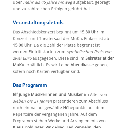
über
mehr als 45 Jahre hinweg
aufgebaut, geprägt
und zu zahlreichen Erfolgen geführt hat.
Veranstaltungsdetails
Das Abschiedskonzert beginnt um
15.30 Uhr
im
Konzert- und Theatersaal der MuKu, Einlass ist ab
15.00 Uhr
. Da die Zahl der Plätze begrenzt ist,
werden Eintrittskarten zum
symbolischen Preis von
zwei Euro
ausgegeben. Diese sind im
Sekretariat der
MuKu
erhältlich. Es wird eine
Abendkasse
geben,
sofern noch Karten verfügbar sind.
Das Programm
Elf junge Musikerinnen und Musiker
im Alter von
sieben bis 21 Jahren
präsentieren zum Abschluss
noch einmal ausgewählte Höhepunkte aus dem
Repertoire der vergangenen Jahre. Auf dem
Programm stehen Werke und Arrangements von
Klaus Doldinger, Pink Floyd, Led Zeppelin, den