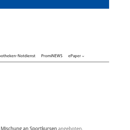
potheken-Notdienst
PromiNEWS
ePaper
3
 Mischung an Sportkursen
angeboten,