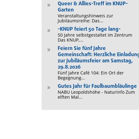
Queer & Allies-Treff im KNUP-
9
Garten
Veranstaltungshinweis zur
Jubiläumsreihe: Das...
-KNUP feiert 50 Tage lang-
9
50 Jahre selbstgestaltet im Zentrum
Das KNUP,...
Feiern Sie fünf Jahre
9
Gemeinschaft: Herzliche Einladun
zur Jubiläumsfeier am Samstag,
29.8.2026
Fünf Jahre Café 104: Ein Ort der
Begegnung...
Gutes Jahr für Faulbaumbläulinge
9
NABU Leopoldshöhe - Naturinfo Zum
elften Mal...