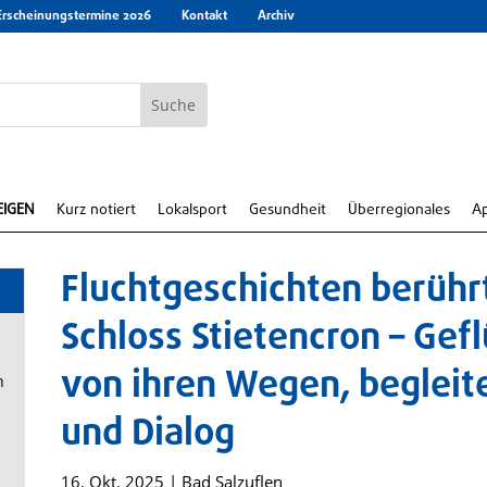
Erscheinungstermine 2026
Kontakt
Archiv
EIGEN
Kurz notiert
Lokalsport
Gesundheit
Überregionales
A
Fluchtgeschichten berühr
Schloss Stietencron – Gef
von ihren Wegen, begleit
n
und Dialog
16. Okt. 2025
|
Bad Salzuflen