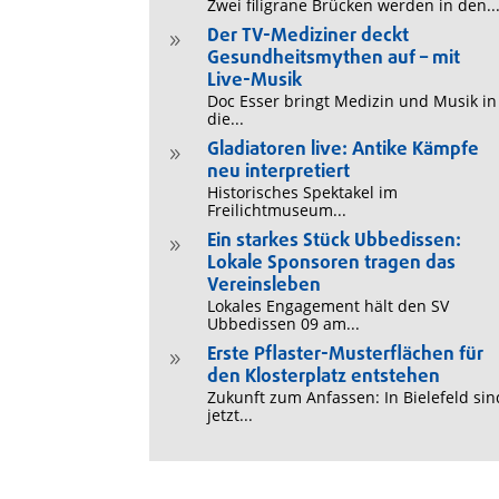
Zwei filigrane Brücken werden in den..
Der TV-Mediziner deckt
9
Gesundheitsmythen auf – mit
Live-Musik
Doc Esser bringt Medizin und Musik in
die...
Gladiatoren live: Antike Kämpfe
9
neu interpretiert
Historisches Spektakel im
Freilichtmuseum...
Ein starkes Stück Ubbedissen:
9
Lokale Sponsoren tragen das
Vereinsleben
Lokales Engagement hält den SV
Ubbedissen 09 am...
Erste Pflaster-Musterflächen für
9
den Klosterplatz entstehen
Zukunft zum Anfassen: In Bielefeld sin
jetzt...