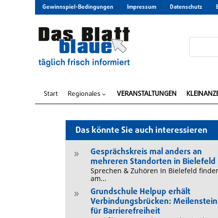
Gewinnspiel-Bedingungen
Impressum
Datenschutz
Start
Regionales
VERANSTALTUNGEN
KLEINANZ
3
Das könnte Sie auch interessieren
Gesprächskreis mal anders an
9
mehreren Standorten in Bielefeld
Sprechen & Zuhören In Bielefeld finde
am...
Grundschule Helpup erhält
9
Verbindungsbrücken: Meilenstein
für Barrierefreiheit