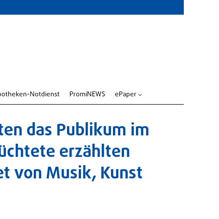
potheken-Notdienst
PromiNEWS
ePaper
3
ten das Publikum im
lüchtete erzählten
et von Musik, Kunst