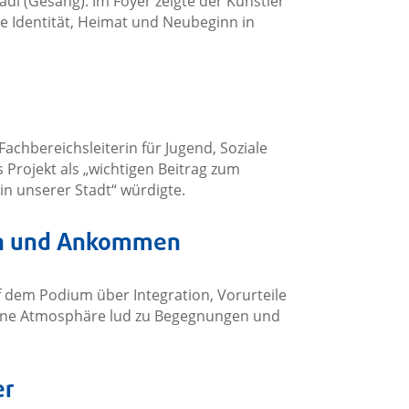
adi (Gesang). Im Foyer zeigte der Künstler
e Identität, Heimat und Neubeginn in
chbereichsleiterin für Jugend, Soziale
 Projekt als „wichtigen Beitrag zum
n unserer Stadt“ würdigte.
ion und Ankommen
f dem Podium über Integration, Vorurteile
ene Atmosphäre lud zu Begegnungen und
er