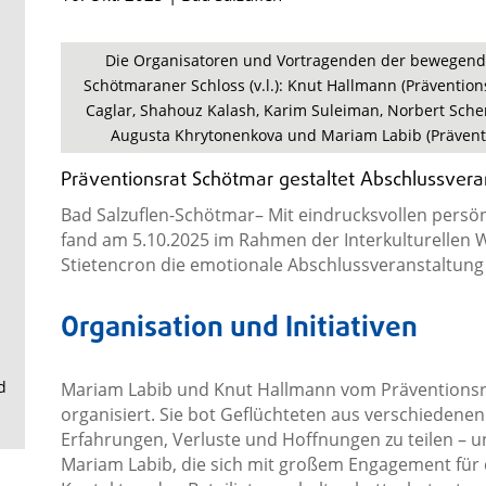
.
Die Organisatoren und Vortragenden der bewegende
Schötmaraner Schloss (v.l.): Knut Hallmann (Präventions
Caglar, Shahouz Kalash, Karim Suleiman, Norbert Sche
Augusta Khrytonenkova und Mariam Labib (Präventio
Präventionsrat Schötmar gestaltet Abschlussveran
Bad Salzuflen-Schötmar– Mit eindrucksvollen persö
fand am 5.10.2025 im Rahmen der Interkulturellen 
Stietencron die emotionale Abschlussveranstaltung 
Organisation und Initiativen
d
Mariam Labib und Knut Hallmann vom Präventionsra
organisiert. Sie bot Geflüchteten aus verschiedene
Erfahrungen, Verluste und Hoffnungen zu teilen – un
Mariam Labib, die sich mit großem Engagement für 