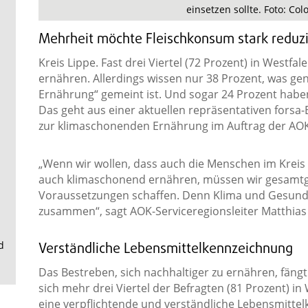
.
einsetzen sollte. Foto: Co
Mehrheit möchte Fleischkonsum stark reduz
Kreis Lippe. Fast drei Viertel (72 Prozent) in Westfa
ernähren. Allerdings wissen nur 38 Prozent, was g
Ernährung“ gemeint ist. Und sogar 24 Prozent haben
Das geht aus einer aktuellen repräsentativen forsa
zur klimaschonenden Ernährung im Auftrag der AO
„Wenn wir wollen, dass auch die Menschen im Kreis 
auch klimaschonend ernähren, müssen wir gesamtges
Voraussetzungen schaffen. Denn Klima und Gesund
zusammen“, sagt AOK-Serviceregionsleiter Matthi
d
Verständliche Lebensmittelkennzeichnung
Das Bestreben, sich nachhaltiger zu ernähren, fäng
sich mehr drei Viertel der Befragten (81 Prozent) in W
eine verpflichtende und verständliche Lebensmitte