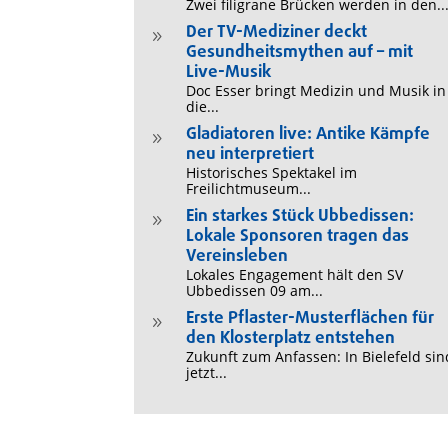
Zwei filigrane Brücken werden in den..
Der TV-Mediziner deckt
9
Gesundheitsmythen auf – mit
Live-Musik
Doc Esser bringt Medizin und Musik in
die...
Gladiatoren live: Antike Kämpfe
9
neu interpretiert
Historisches Spektakel im
Freilichtmuseum...
Ein starkes Stück Ubbedissen:
9
Lokale Sponsoren tragen das
Vereinsleben
Lokales Engagement hält den SV
Ubbedissen 09 am...
Erste Pflaster-Musterflächen für
9
den Klosterplatz entstehen
Zukunft zum Anfassen: In Bielefeld sin
jetzt...