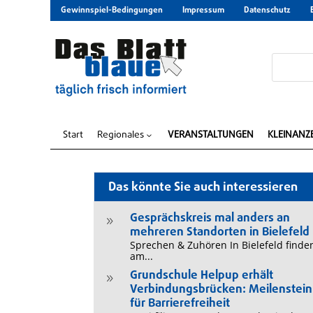
Gewinnspiel-Bedingungen
Impressum
Datenschutz
Start
Regionales
VERANSTALTUNGEN
KLEINANZ
3
Das könnte Sie auch interessieren
Gesprächskreis mal anders an
9
mehreren Standorten in Bielefeld
Sprechen & Zuhören In Bielefeld finde
am...
Grundschule Helpup erhält
9
Verbindungsbrücken: Meilenstein
für Barrierefreiheit