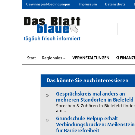
Gewinnspiel-Bedingungen
Impressum
Datenschutz
Start
Regionales
VERANSTALTUNGEN
KLEINANZ
3
Das könnte Sie auch interessieren
Gesprächskreis mal anders an
9
mehreren Standorten in Bielefeld
Sprechen & Zuhören In Bielefeld finde
am...
Grundschule Helpup erhält
9
Verbindungsbrücken: Meilenstein
für Barrierefreiheit