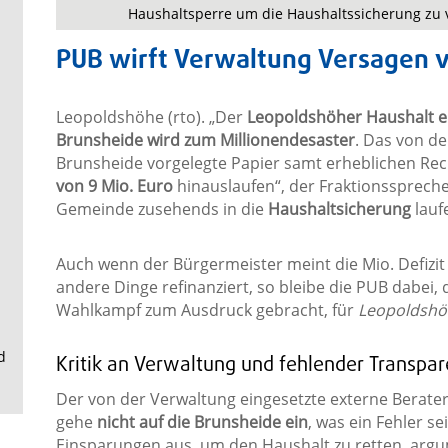
.
Haushaltsperre um die Haushaltssicherung zu v
PUB wirft Verwaltung Versagen 
Leopoldshöhe (rto). „Der
Leopoldshöher Haushalt en
Brunsheide wird zum Millionendesaster
. Das von der
Brunsheide vorgelegte Papier samt erheblichen Reche
von 9 Mio. Euro
hinauslaufen“, der Fraktionssprecher
Gemeinde zusehends in die
Haushaltsicherung
lauf
Auch wenn der Bürgermeister meint die Mio. Defizit
andere Dinge refinanziert, so bleibe die PUB dabei,
Wahlkampf zum Ausdruck gebracht, für
Leopoldshöh
d
Kritik an Verwaltung und fehlender Transpa
Der von der Verwaltung eingesetzte externe Berater 
gehe
nicht auf die Brunsheide ein
, was ein Fehler s
Einsparungen aus, um den Haushalt zu retten, argu