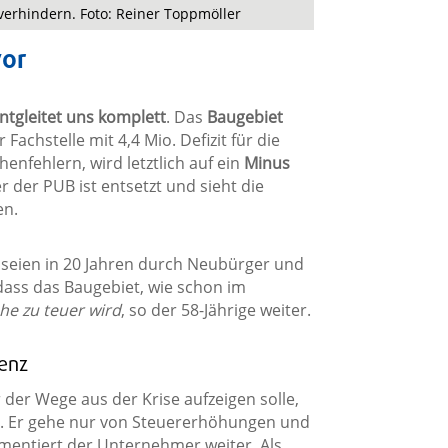
erhindern. Foto: Reiner Toppmöller
vor
tgleitet uns komplett
. Das
Baugebiet
 Fachstelle mit 4,4 Mio. Defizit für die
nfehlern, wird letztlich auf ein
Minus
 der PUB ist entsetzt und sieht die
en.
 seien in 20 Jahren durch Neubürger und
 dass das Baugebiet, wie schon im
e zu teuer wird
, so der 58-Jährige weiter.
renz
der Wege aus der Krise aufzeigen solle,
ei. Er gehe nur von Steuererhöhungen und
mentiert der Unternehmer weiter. Als