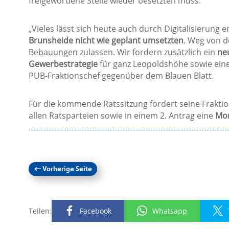
freigewordene Stelle wieder besetzten muss.
„Vieles lässt sich heute auch durch Digitalisierung 
Brunsheide nicht wie geplant umsetzten
. Weg von d
Bebauungen zulassen. Wir fordern zusätzlich ein
ne
Gewerbestrategie
für ganz Leopoldshöhe sowie ein
PUB-Fraktionschef gegenüber dem Blauen Blatt.
Für die kommende Ratssitzung fordert seine Frakti
allen Ratsparteien sowie in einem 2. Antrag eine
Mor
←
Vorherige Seite
Teilen:
Facebook
Whatsapp