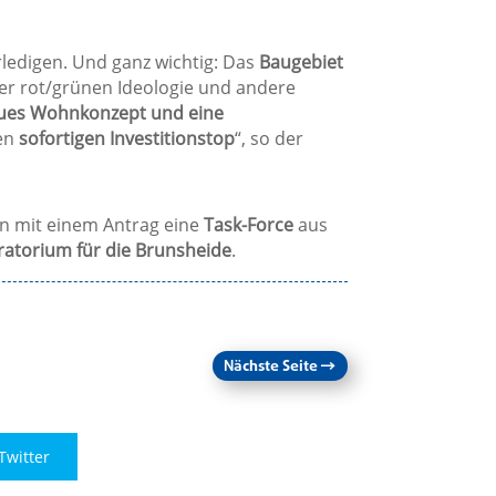
erledigen. Und ganz wichtig: Das
Baugebiet
er rot/grünen Ideologie und andere
ues Wohnkonzept und eine
en
sofortigen Investitionstop
“, so der
on mit einem Antrag eine
Task-Force
aus
atorium für die Brunsheide
.
Nächste Seite
→
Twitter