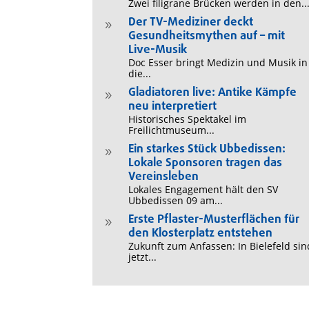
Zwei filigrane Brücken werden in den..
Der TV-Mediziner deckt
9
Gesundheitsmythen auf – mit
Live-Musik
Doc Esser bringt Medizin und Musik in
die...
Gladiatoren live: Antike Kämpfe
9
neu interpretiert
Historisches Spektakel im
Freilichtmuseum...
Ein starkes Stück Ubbedissen:
9
Lokale Sponsoren tragen das
Vereinsleben
Lokales Engagement hält den SV
Ubbedissen 09 am...
Erste Pflaster-Musterflächen für
9
den Klosterplatz entstehen
Zukunft zum Anfassen: In Bielefeld sin
jetzt...