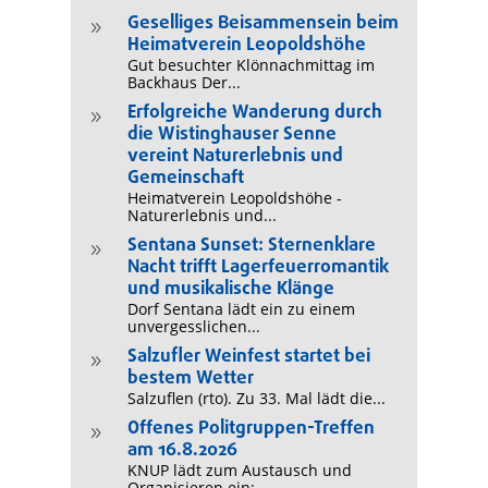
Geselliges Beisammensein beim
9
Heimatverein Leopoldshöhe
Gut besuchter Klönnachmittag im
Backhaus Der...
Erfolgreiche Wanderung durch
9
die Wistinghauser Senne
vereint Naturerlebnis und
Gemeinschaft
Heimatverein Leopoldshöhe -
Naturerlebnis und...
Sentana Sunset: Sternenklare
9
Nacht trifft Lagerfeuerromantik
und musikalische Klänge
Dorf Sentana lädt ein zu einem
unvergesslichen...
Salzufler Weinfest startet bei
9
bestem Wetter
Salzuflen (rto). Zu 33. Mal lädt die...
Offenes Politgruppen-Treffen
9
am 16.8.2026
KNUP lädt zum Austausch und
Organisieren ein:...