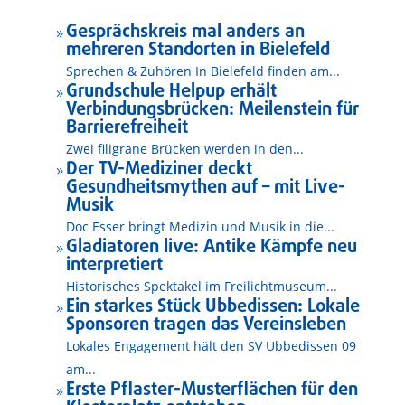
Gesprächskreis mal anders an
9
mehreren Standorten in Bielefeld
Sprechen & Zuhören In Bielefeld finden am...
Grundschule Helpup erhält
9
Verbindungsbrücken: Meilenstein für
Barrierefreiheit
Zwei filigrane Brücken werden in den...
Der TV-Mediziner deckt
9
Gesundheitsmythen auf – mit Live-
Musik
Doc Esser bringt Medizin und Musik in die...
Gladiatoren live: Antike Kämpfe neu
9
interpretiert
Historisches Spektakel im Freilichtmuseum...
Ein starkes Stück Ubbedissen: Lokale
9
Sponsoren tragen das Vereinsleben
Lokales Engagement hält den SV Ubbedissen 09
am...
Erste Pflaster-Musterflächen für den
9