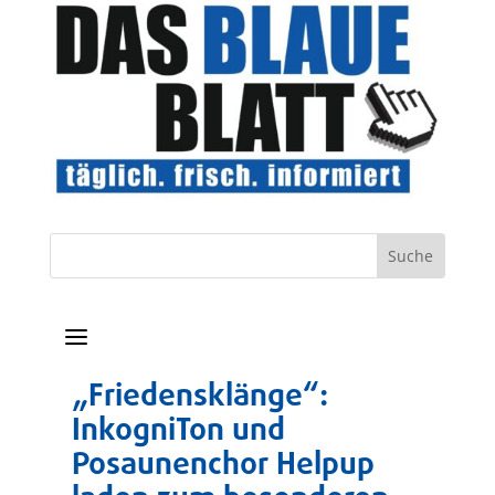
a
„Friedensklänge“:
InkogniTon und
Posaunenchor Helpup