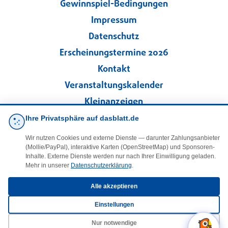
Gewinnspiel-Bedingungen
Impressum
Datenschutz
Erscheinungstermine 2026
Kontakt
Veranstaltungskalender
Kleinanzeigen
Ihre Privatsphäre auf dasblatt.de
·
Cookie-Einstellungen
Wir nutzen Cookies und externe Dienste — darunter Zahlungsanbieter
(Mollie/PayPal), interaktive Karten (OpenStreetMap) und Sponsoren-
Folgen Sie uns!
Inhalte. Externe Dienste werden nur nach Ihrer Einwilligung geladen.
Mehr in unserer
Datenschutzerklärung
.
facebook
Alle akzeptieren
Einstellungen
E-Mail
Nur notwendige