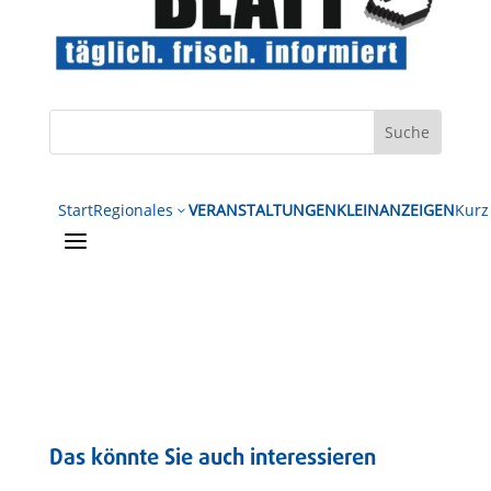
Start
Regionales
VERANSTALTUNGEN
KLEINANZEIGEN
Kurz
3
a
Das könnte Sie auch interessieren