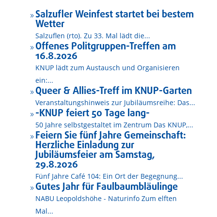
Salzufler Weinfest startet bei bestem
9
Wetter
Salzuflen (rto). Zu 33. Mal lädt die...
Offenes Politgruppen-Treffen am
9
16.8.2026
KNUP lädt zum Austausch und Organisieren
ein:...
Queer & Allies-Treff im KNUP-Garten
9
Veranstaltungshinweis zur Jubiläumsreihe: Das...
-KNUP feiert 50 Tage lang-
9
50 Jahre selbstgestaltet im Zentrum Das KNUP,...
Feiern Sie fünf Jahre Gemeinschaft:
9
Herzliche Einladung zur
Jubiläumsfeier am Samstag,
29.8.2026
Fünf Jahre Café 104: Ein Ort der Begegnung...
Gutes Jahr für Faulbaumbläulinge
9
NABU Leopoldshöhe - Naturinfo Zum elften
Mal...