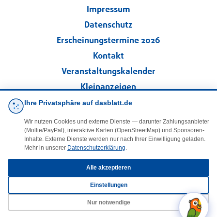
Impressum
Datenschutz
Erscheinungstermine 2026
Kontakt
Veranstaltungskalender
Kleinanzeigen
Ihre Privatsphäre auf dasblatt.de
·
Cookie-Einstellungen
Wir nutzen Cookies und externe Dienste — darunter Zahlungsanbieter
(Mollie/PayPal), interaktive Karten (OpenStreetMap) und Sponsoren-
Folgen Sie uns!
Inhalte. Externe Dienste werden nur nach Ihrer Einwilligung geladen.
Mehr in unserer
Datenschutzerklärung
.
facebook
Alle akzeptieren
Einstellungen
E-Mail
Nur notwendige