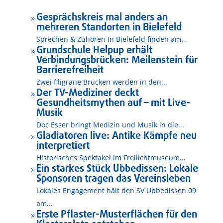
Gesprächskreis mal anders an
9
mehreren Standorten in Bielefeld
Sprechen & Zuhören In Bielefeld finden am...
Grundschule Helpup erhält
9
Verbindungsbrücken: Meilenstein für
Barrierefreiheit
Zwei filigrane Brücken werden in den...
Der TV-Mediziner deckt
9
Gesundheitsmythen auf – mit Live-
Musik
Doc Esser bringt Medizin und Musik in die...
Gladiatoren live: Antike Kämpfe neu
9
interpretiert
Historisches Spektakel im Freilichtmuseum...
Ein starkes Stück Ubbedissen: Lokale
9
Sponsoren tragen das Vereinsleben
Lokales Engagement hält den SV Ubbedissen 09
am...
Erste Pflaster-Musterflächen für den
9