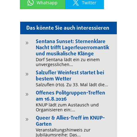
Whatsapp
Twitter
Das könnte Sie auch interessieren
Sentana Sunset: Sternenklare
9
Nacht trifft Lagerfeuerromantik
und musikalische Klänge
Dorf Sentana lädt ein zu einem
unvergesslichen...
Salzufler Weinfest startet bei
9
bestem Wetter
Salzuflen (rto). Zu 33. Mal lädt die...
Offenes Politgruppen-Treffen
9
am 16.8.2026
KNUP lädt zum Austausch und
Organisieren ein:...
Queer & Allies-Treff im KNUP-
9
Garten
Veranstaltungshinweis zur
Jubiläumsreihe: Das...