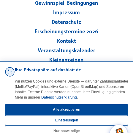
Gewinnspiel-Bedingungen
Impressum
Datenschutz
Erscheinungstermine 2026
Kontakt
Veranstaltungskalender
Kleinanzeigen
Ihre Privatsphäre auf dasblatt.de
·
Cookie-Einstellungen
Wir nutzen Cookies und externe Dienste — darunter Zahlungsanbieter
(Mollie/PayPal), interaktive Karten (OpenStreetMap) und Sponsoren-
Folgen Sie uns!
Inhalte. Externe Dienste werden nur nach Ihrer Einwilligung geladen.
Mehr in unserer
Datenschutzerklärung
.
facebook
Alle akzeptieren
Einstellungen
E-Mail
Nur notwendige