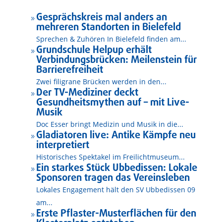
Gesprächskreis mal anders an
9
mehreren Standorten in Bielefeld
Sprechen & Zuhören In Bielefeld finden am...
Grundschule Helpup erhält
9
Verbindungsbrücken: Meilenstein für
Barrierefreiheit
Zwei filigrane Brücken werden in den...
Der TV-Mediziner deckt
9
Gesundheitsmythen auf – mit Live-
Musik
Doc Esser bringt Medizin und Musik in die...
Gladiatoren live: Antike Kämpfe neu
9
interpretiert
Historisches Spektakel im Freilichtmuseum...
Ein starkes Stück Ubbedissen: Lokale
9
Sponsoren tragen das Vereinsleben
Lokales Engagement hält den SV Ubbedissen 09
am...
Erste Pflaster-Musterflächen für den
9