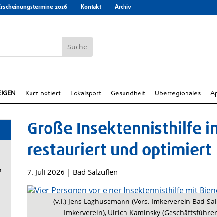
Erscheinungstermine 2026
Kontakt
Archiv
EIGEN
Kurz notiert
Lokalsport
Gesundheit
Überregionales
A
Große Insektennisthilfe 
restauriert und optimiert
n
7. Juli 2026
|
Bad Salzuflen
(v.l.) Jens Laghusemann (Vors. Imkerverein Bad Salzu
Imkerverein), Ulrich Kaminsky (Geschäftsführ