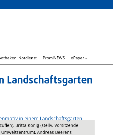
potheken-Notdienst
PromiNEWS
ePaper
3
im Landschaftsgarten
flen), Britta König (stellv. Vorsitzende
er Umweltzentrum), Andreas Beerens