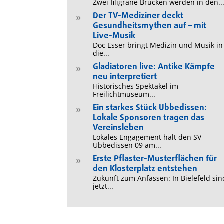
Zwei filigrane Brücken werden in den..
Der TV-Mediziner deckt
9
Gesundheitsmythen auf – mit
Live-Musik
Doc Esser bringt Medizin und Musik in
die...
Gladiatoren live: Antike Kämpfe
9
neu interpretiert
Historisches Spektakel im
Freilichtmuseum...
Ein starkes Stück Ubbedissen:
9
Lokale Sponsoren tragen das
Vereinsleben
Lokales Engagement hält den SV
Ubbedissen 09 am...
Erste Pflaster-Musterflächen für
9
den Klosterplatz entstehen
Zukunft zum Anfassen: In Bielefeld sin
jetzt...