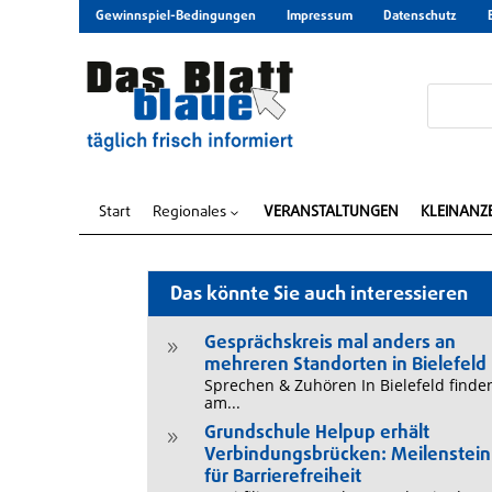
Gewinnspiel-Bedingungen
Impressum
Datenschutz
Start
Regionales
VERANSTALTUNGEN
KLEINANZ
3
Das könnte Sie auch interessieren
Gesprächskreis mal anders an
9
mehreren Standorten in Bielefeld
Sprechen & Zuhören In Bielefeld finde
am...
Grundschule Helpup erhält
9
Verbindungsbrücken: Meilenstein
für Barrierefreiheit