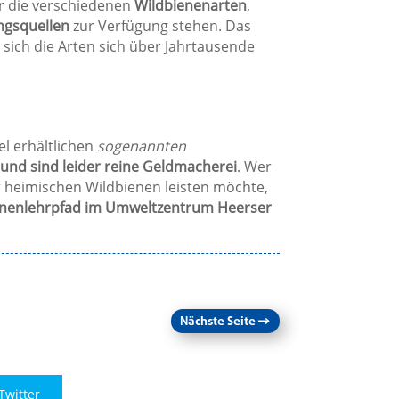
r die verschiedenen
Wildbienenarten
,
gsquellen
zur Verfügung stehen. Das
 sich die Arten sich über Jahrtausende
el erhältlichen
sogenannten
und sind leider reine Geldmacherei
. Wer
r heimischen Wildbienen leisten möchte,
enenlehrpfad im Umweltzentrum Heerser
Nächste Seite
→
Twitter