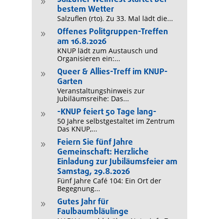
9
bestem Wetter
Salzuflen (rto). Zu 33. Mal lädt die...
Offenes Politgruppen-Treffen
9
am 16.8.2026
KNUP lädt zum Austausch und
Organisieren ein:...
Queer & Allies-Treff im KNUP-
9
Garten
Veranstaltungshinweis zur
Jubiläumsreihe: Das...
-KNUP feiert 50 Tage lang-
9
50 Jahre selbstgestaltet im Zentrum
Das KNUP,...
Feiern Sie fünf Jahre
9
Gemeinschaft: Herzliche
Einladung zur Jubiläumsfeier am
Samstag, 29.8.2026
Fünf Jahre Café 104: Ein Ort der
Begegnung...
Gutes Jahr für
9
Faulbaumbläulinge