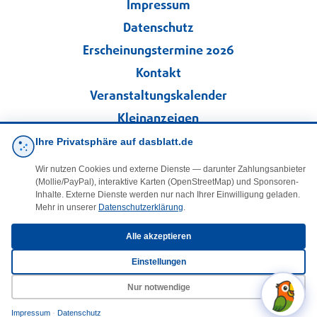
Impressum
Datenschutz
Erscheinungstermine 2026
Kontakt
Veranstaltungskalender
Kleinanzeigen
Ihre Privatsphäre auf dasblatt.de
·
Cookie-Einstellungen
Wir nutzen Cookies und externe Dienste — darunter Zahlungsanbieter
(Mollie/PayPal), interaktive Karten (OpenStreetMap) und Sponsoren-
Folgen Sie uns!
Inhalte. Externe Dienste werden nur nach Ihrer Einwilligung geladen.
Mehr in unserer
Datenschutzerklärung
.
facebook
Alle akzeptieren
Einstellungen
E-Mail
Nur notwendige
Impressum
·
Datenschutz