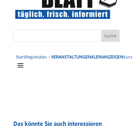
Start
Regionales
VERANSTALTUNGEN
KLEINANZEIGEN
Kurz
3
a
Das könnte Sie auch interessieren