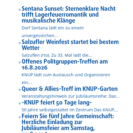
Sentana Sunset: Sternenklare Nacht
9
trifft Lagerfeuerromantik und
musikalische Klänge
Dorf Sentana lädt ein zu einem
unvergesslichen...
Salzufler Weinfest startet bei bestem
9
Wetter
Salzuflen (rto). Zu 33. Mal lädt die...
Offenes Politgruppen-Treffen am
9
16.8.2026
KNUP lädt zum Austausch und Organisieren
ein:...
Queer & Allies-Treff im KNUP-Garten
9
Veranstaltungshinweis zur Jubiläumsreihe: Das...
-KNUP feiert 50 Tage lang-
9
50 Jahre selbstgestaltet im Zentrum Das KNUP,...
Feiern Sie fünf Jahre Gemeinschaft:
9
Herzliche Einladung zur
Jubiläumsfeier am Samstag,