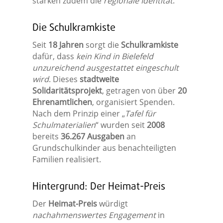
stärken zudem die
regionale Identität
.
Die Schulkramkiste
Seit
18 Jahren
sorgt die
Schulkramkiste
dafür, dass
kein Kind in Bielefeld
unzureichend ausgestattet eingeschult
wird
. Dieses
stadtweite
Solidaritätsprojekt
, getragen von über
20
Ehrenamtlichen
, organisiert Spenden.
Nach dem Prinzip einer „
Tafel für
Schulmaterialien
“ wurden seit
2008
bereits
36.267 Ausgaben
an
Grundschulkinder aus benachteiligten
Familien realisiert.
Hintergrund: Der Heimat-Preis
Der
Heimat-Preis
würdigt
nachahmenswertes Engagement
in