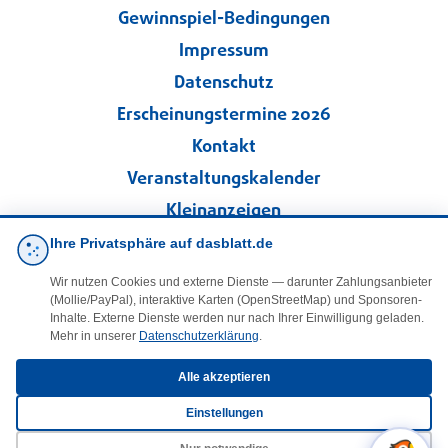
Gewinnspiel-Bedingungen
Impressum
Datenschutz
Erscheinungstermine 2026
Kontakt
Veranstaltungskalender
Kleinanzeigen
Ihre Privatsphäre auf dasblatt.de
·
Cookie-Einstellungen
Wir nutzen Cookies und externe Dienste — darunter Zahlungsanbieter
(Mollie/PayPal), interaktive Karten (OpenStreetMap) und Sponsoren-
Folgen Sie uns!
Inhalte. Externe Dienste werden nur nach Ihrer Einwilligung geladen.
Mehr in unserer
Datenschutzerklärung
.
facebook
Alle akzeptieren
Einstellungen
E-Mail