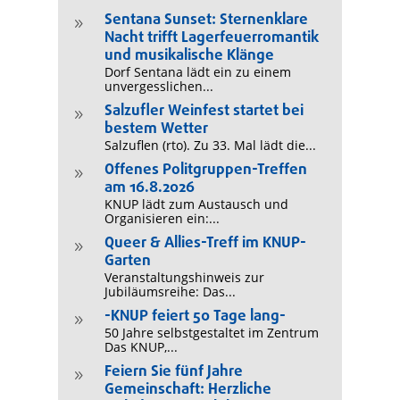
Sentana Sunset: Sternenklare
9
Nacht trifft Lagerfeuerromantik
und musikalische Klänge
Dorf Sentana lädt ein zu einem
unvergesslichen...
Salzufler Weinfest startet bei
9
bestem Wetter
Salzuflen (rto). Zu 33. Mal lädt die...
Offenes Politgruppen-Treffen
9
am 16.8.2026
KNUP lädt zum Austausch und
Organisieren ein:...
Queer & Allies-Treff im KNUP-
9
Garten
Veranstaltungshinweis zur
Jubiläumsreihe: Das...
-KNUP feiert 50 Tage lang-
9
50 Jahre selbstgestaltet im Zentrum
Das KNUP,...
Feiern Sie fünf Jahre
9
Gemeinschaft: Herzliche