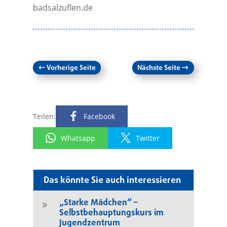
badsalzuflen.de
←
Vorherige Seite
Nächste Seite
→
Teilen:
Facebook
Whatsapp
Twitter
Das könnte Sie auch interessieren
„Starke Mädchen“ –
9
Selbstbehauptungskurs im
Jugendzentrum