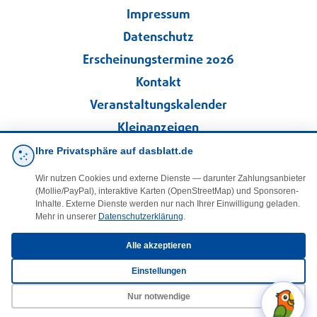
Impressum
Datenschutz
Erscheinungstermine 2026
Kontakt
Veranstaltungskalender
Kleinanzeigen
Ihre Privatsphäre auf dasblatt.de
·
Cookie-Einstellungen
Wir nutzen Cookies und externe Dienste — darunter Zahlungsanbieter
(Mollie/PayPal), interaktive Karten (OpenStreetMap) und Sponsoren-
Folgen Sie uns!
Inhalte. Externe Dienste werden nur nach Ihrer Einwilligung geladen.
Mehr in unserer
Datenschutzerklärung
.
facebook
Alle akzeptieren
Einstellungen
E-Mail
Nur notwendige