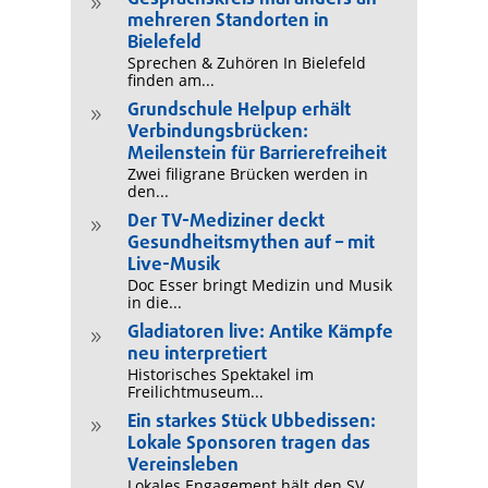
9
mehreren Standorten in
Bielefeld
Sprechen & Zuhören In Bielefeld
finden am...
Grundschule Helpup erhält
9
Verbindungsbrücken:
Meilenstein für Barrierefreiheit
Zwei filigrane Brücken werden in
den...
Der TV-Mediziner deckt
9
Gesundheitsmythen auf – mit
Live-Musik
Doc Esser bringt Medizin und Musik
in die...
Gladiatoren live: Antike Kämpfe
9
neu interpretiert
Historisches Spektakel im
Freilichtmuseum...
Ein starkes Stück Ubbedissen:
9
Lokale Sponsoren tragen das
Vereinsleben
Lokales Engagement hält den SV