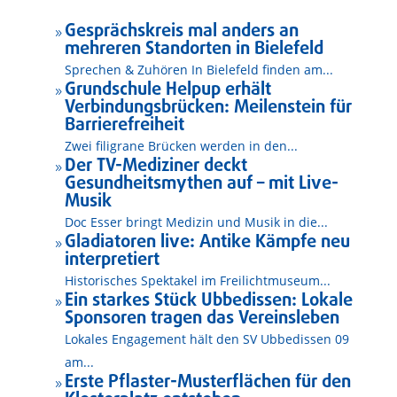
Gesprächskreis mal anders an
9
mehreren Standorten in Bielefeld
Sprechen & Zuhören In Bielefeld finden am...
Grundschule Helpup erhält
9
Verbindungsbrücken: Meilenstein für
Barrierefreiheit
Zwei filigrane Brücken werden in den...
Der TV-Mediziner deckt
9
Gesundheitsmythen auf – mit Live-
Musik
Doc Esser bringt Medizin und Musik in die...
Gladiatoren live: Antike Kämpfe neu
9
interpretiert
Historisches Spektakel im Freilichtmuseum...
Ein starkes Stück Ubbedissen: Lokale
9
Sponsoren tragen das Vereinsleben
Lokales Engagement hält den SV Ubbedissen 09
am...
Erste Pflaster-Musterflächen für den
9