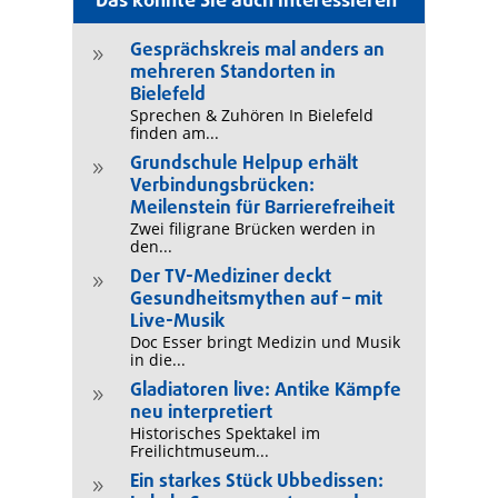
Das könnte Sie auch interessieren
Gesprächskreis mal anders an
9
mehreren Standorten in
Bielefeld
Sprechen & Zuhören In Bielefeld
finden am...
Grundschule Helpup erhält
9
Verbindungsbrücken:
Meilenstein für Barrierefreiheit
Zwei filigrane Brücken werden in
den...
Der TV-Mediziner deckt
9
Gesundheitsmythen auf – mit
Live-Musik
Doc Esser bringt Medizin und Musik
in die...
Gladiatoren live: Antike Kämpfe
9
neu interpretiert
Historisches Spektakel im
Freilichtmuseum...
Ein starkes Stück Ubbedissen:
9