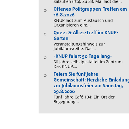
Salzuflen (rto). Zu 33. Mal lädt die...
Offenes Politgruppen-Treffen am
9
16.8.2026
KNUP lädt zum Austausch und
Organisieren ein:...
Queer & Allies-Treff im KNUP-
9
Garten
Veranstaltungshinweis zur
Jubiläumsreihe: Das...
-KNUP feiert 50 Tage lang-
9
50 Jahre selbstgestaltet im Zentrum
Das KNUP,...
Feiern Sie fünf Jahre
9
Gemeinschaft: Herzliche Einladun
zur Jubiläumsfeier am Samstag,
29.8.2026
Fünf Jahre Café 104: Ein Ort der
Begegnung...