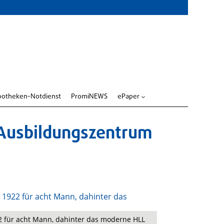
potheken-Notdienst
PromiNEWS
ePaper
3
 Ausbildungszentrum
22 für acht Mann, dahinter das moderne HLL