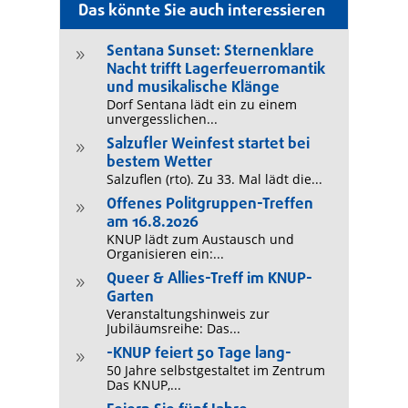
Das könnte Sie auch interessieren
Sentana Sunset: Sternenklare
9
Nacht trifft Lagerfeuerromantik
und musikalische Klänge
Dorf Sentana lädt ein zu einem
unvergesslichen...
Salzufler Weinfest startet bei
9
bestem Wetter
Salzuflen (rto). Zu 33. Mal lädt die...
Offenes Politgruppen-Treffen
9
am 16.8.2026
KNUP lädt zum Austausch und
Organisieren ein:...
Queer & Allies-Treff im KNUP-
9
Garten
Veranstaltungshinweis zur
Jubiläumsreihe: Das...
-KNUP feiert 50 Tage lang-
9
50 Jahre selbstgestaltet im Zentrum
Das KNUP,...