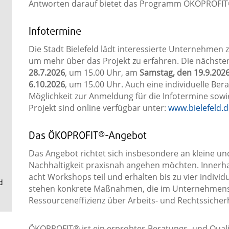
.
Antworten darauf bietet das Programm ÖKOPROFIT
Infotermine
Die Stadt Bielefeld lädt interessierte Unternehmen z
um mehr über das Projekt zu erfahren. Die nächste
28.7.2026
, um 15.00 Uhr, am
Samstag, den 19.9.202
6.10.2026
, um 15.00 Uhr. Auch eine individuelle Bera
Möglichkeit zur Anmeldung für die Infotermine sow
Projekt sind online verfügbar unter:
www.bielefeld.d
Das ÖKOPROFIT®-Angebot
Das Angebot richtet sich insbesondere an kleine un
Nachhaltigkeit praxisnah angehen möchten. Innerha
acht Workshops teil und erhalten bis zu vier indivi
d
stehen konkrete Maßnahmen, die im Unternehmensal
Ressourceneffizienz über Arbeits- und Rechtssicherh
ÖKOPROFIT® ist ein erprobtes Beratungs- und Quali