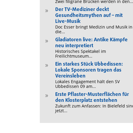
Zwei filigrane Brücken werden in den..
Der TV-Mediziner deckt
9
Gesundheitsmythen auf – mit
Live-Musik
Doc Esser bringt Medizin und Musik in
die...
Gladiatoren live: Antike Kämpfe
9
neu interpretiert
Historisches Spektakel im
Freilichtmuseum...
Ein starkes Stück Ubbedissen:
9
Lokale Sponsoren tragen das
Vereinsleben
Lokales Engagement hält den SV
Ubbedissen 09 am...
Erste Pflaster-Musterflächen für
9
den Klosterplatz entstehen
Zukunft zum Anfassen: In Bielefeld sin
jetzt...