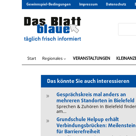
Gewinnspiel-Bedingungen
Impressum
Datenschutz
Start
Regionales
VERANSTALTUNGEN
KLEINANZ
3
Das könnte Sie auch interessieren
Gesprächskreis mal anders an
9
mehreren Standorten in Bielefeld
Sprechen & Zuhören In Bielefeld finde
am...
Grundschule Helpup erhält
9
Verbindungsbrücken: Meilenstein
für Barrierefreiheit