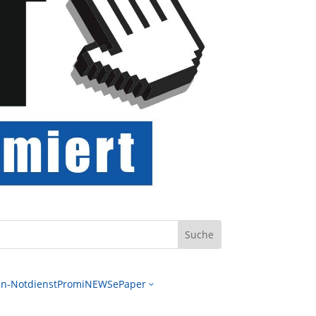
n-Notdienst
PromiNEWS
ePaper
3