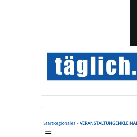
Start
Regionales
VERANSTALTUNGEN
KLEINA
3
a