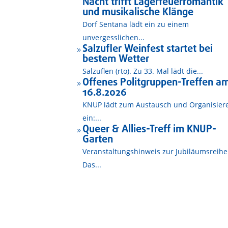
Nacht trifft Lagerfeuerromantik
und musikalische Klänge
Dorf Sentana lädt ein zu einem
unvergesslichen...
Salzufler Weinfest startet bei
9
bestem Wetter
Salzuflen (rto). Zu 33. Mal lädt die...
Offenes Politgruppen-Treffen a
9
16.8.2026
KNUP lädt zum Austausch und Organisier
ein:...
Queer & Allies-Treff im KNUP-
9
Garten
Veranstaltungshinweis zur Jubiläumsreihe
Das...