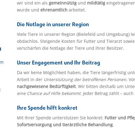
wir sind ein als
gemeinnützig
und
mildtätig
eingetragener 
wurde und
ehrenamtlich
arbeitet.
Die Notlage in unserer Region
Viele Tiere in unserer Region (Bielefeld und Umgebung) le
obdachlos. Steigende Kosten für Futter und Tierarzt sow
m
verschärfen die Notlage der Tiere und ihrer Besitzer.
en
Unser Engagement und Ihr Beitrag
Da wir keine Möglichkeit haben, die Tiere längerfristig u
Arbeit in der
Unterstützung der betroffenen Personen
. Vo
nachgewiesene Bedürftigkeit
. Wir bitten deshalb um Unte
:
eine Chance auf Hilfe bekommt
. Jeder Betrag zählt – auch
Ihre Spende hilft konkret
Mit Ihrer Spende unterstützen Sie konkret:
Futter und Pfl
Sofortversorgung und tierärztliche Behandlung
.