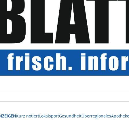
NZEIGEN
Kurz notiert
Lokalsport
Gesundheit
Überregionales
Apotheke