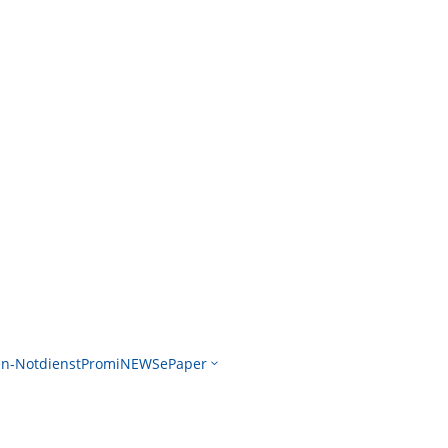
n-Notdienst
PromiNEWS
ePaper
3