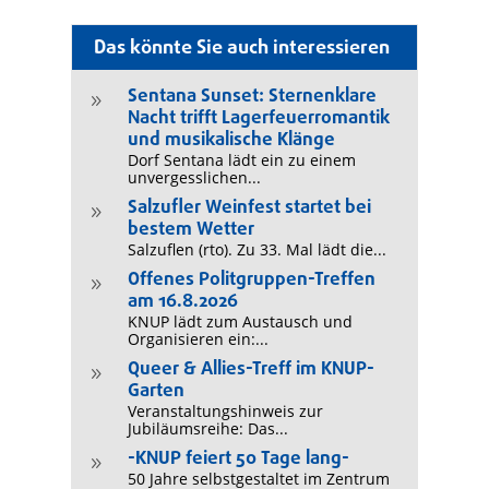
Das könnte Sie auch interessieren
Sentana Sunset: Sternenklare
9
Nacht trifft Lagerfeuerromantik
und musikalische Klänge
Dorf Sentana lädt ein zu einem
unvergesslichen...
Salzufler Weinfest startet bei
9
bestem Wetter
Salzuflen (rto). Zu 33. Mal lädt die...
Offenes Politgruppen-Treffen
9
am 16.8.2026
KNUP lädt zum Austausch und
Organisieren ein:...
Queer & Allies-Treff im KNUP-
9
Garten
Veranstaltungshinweis zur
Jubiläumsreihe: Das...
-KNUP feiert 50 Tage lang-
9
50 Jahre selbstgestaltet im Zentrum