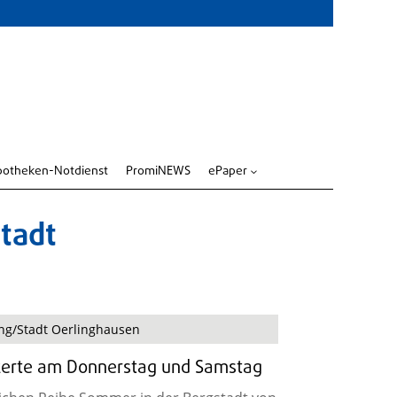
potheken-Notdienst
PromiNEWS
ePaper
3
tadt
ng/Stadt Oerlinghausen
zerte am Donnerstag und Samstag