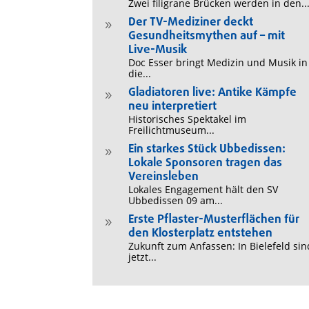
Zwei filigrane Brücken werden in den..
Der TV-Mediziner deckt
9
Gesundheitsmythen auf – mit
Live-Musik
Doc Esser bringt Medizin und Musik in
die...
Gladiatoren live: Antike Kämpfe
9
neu interpretiert
Historisches Spektakel im
Freilichtmuseum...
Ein starkes Stück Ubbedissen:
9
Lokale Sponsoren tragen das
Vereinsleben
Lokales Engagement hält den SV
Ubbedissen 09 am...
Erste Pflaster-Musterflächen für
9
den Klosterplatz entstehen
Zukunft zum Anfassen: In Bielefeld sin
jetzt...