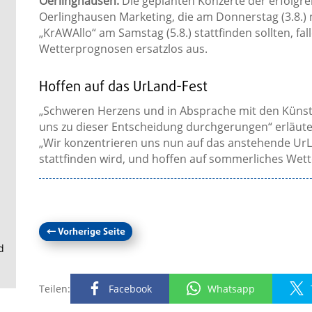
Oerlinghausen.
Die geplanten Konzerte der erfolgr
.
Oerlinghausen Marketing, die am Donnerstag (3.8.) 
„KrAWAllo“ am Samstag (5.8.) stattfinden sollten, fa
Wetterprognosen ersatzlos aus.
Hoffen auf das UrLand-Fest
„Schweren Herzens und in Absprache mit den Küns
uns zu dieser Entscheidung durchgerungen“ erläuter
„Wir konzentrieren uns nun auf das anstehende UrLa
stattfinden wird, und hoffen auf sommerliches Wett
←
Vorherige Seite
d
Teilen:
Facebook
Whatsapp