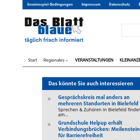
Gewinnspiel-Bedingungen
Impressum
Datenschutz
Start
Regionales
VERANSTALTUNGEN
KLEINANZ
3
Das könnte Sie auch interessieren
Gesprächskreis mal anders an
9
mehreren Standorten in Bielefeld
Sprechen & Zuhören In Bielefeld finde
am...
Grundschule Helpup erhält
9
Verbindungsbrücken: Meilenstein
für Barrierefreiheit