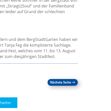
eichen Reihe Sommer in der Bergstadt von
mit „Straigt2Soul“ und der Familienband
llen leider auf Grund der schlechten
tlern und dem BergStadtGarten haben wir
t Tanja Feg die komplizierte Sachlage.
nd-Fest, welches vom 11. bis 13. August
er zum diesjährigen Stadtfest.
Nächste Seite
→
Twitter