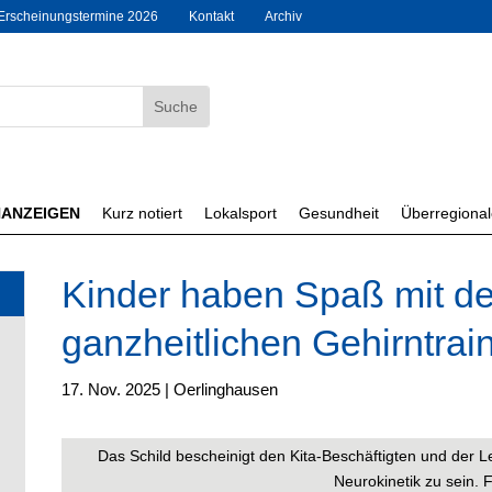
Erscheinungstermine 2026
Kontakt
Archiv
NANZEIGEN
Kurz notiert
Lokalsport
Gesundheit
Überregiona
Kinder haben Spaß mit 
ganzheitlichen Gehirntrai
17. Nov. 2025
|
Oerlinghausen
Das Schild bescheinigt den Kita-Beschäftigten und der Lei
Neurokinetik zu sein. F