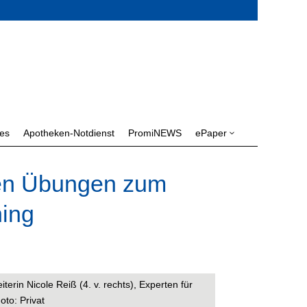
les
Apotheken-Notdienst
PromiNEWS
ePaper
3
den Übungen zum
ning
terin Nicole Reiß (4. v. rechts), Experten für
oto: Privat