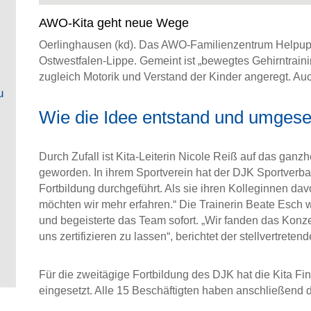
AWO-Kita geht neue Wege
Oerlinghausen (kd). Das AWO-Familienzentrum Helpup is
Ostwestfalen-Lippe. Gemeint ist „bewegtes Gehirntrai
zugleich Motorik und Verstand der Kinder angeregt. Auch
u
Wie die Idee entstand und umgese
Durch Zufall ist Kita-Leiterin Nicole Reiß auf das gan
geworden. In ihrem Sportverein hat der DJK Sportver
Fortbildung durchgeführt. Als sie ihren Kolleginnen davo
möchten wir mehr erfahren.“ Die Trainerin Beate Esch wu
und begeisterte das Team sofort. „Wir fanden das Konze
uns zertifizieren zu lassen“, berichtet der stellvertrete
Für die zweitägige Fortbildung des DJK hat die Kita F
eingesetzt. Alle 15 Beschäftigten haben anschließend da