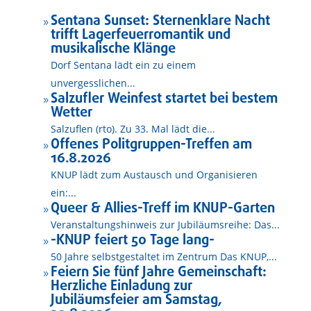
Sentana Sunset: Sternenklare Nacht
9
trifft Lagerfeuerromantik und
musikalische Klänge
Dorf Sentana lädt ein zu einem
unvergesslichen...
Salzufler Weinfest startet bei bestem
9
Wetter
Salzuflen (rto). Zu 33. Mal lädt die...
Offenes Politgruppen-Treffen am
9
16.8.2026
KNUP lädt zum Austausch und Organisieren
ein:...
Queer & Allies-Treff im KNUP-Garten
9
Veranstaltungshinweis zur Jubiläumsreihe: Das...
-KNUP feiert 50 Tage lang-
9
50 Jahre selbstgestaltet im Zentrum Das KNUP,...
Feiern Sie fünf Jahre Gemeinschaft:
9
Herzliche Einladung zur
Jubiläumsfeier am Samstag,