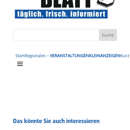
Start
Regionales
VERANSTALTUNGEN
KLEINANZEIGEN
Kurz
3
a
Das könnte Sie auch interessieren